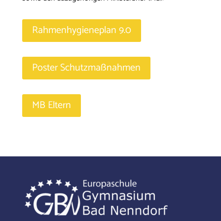
Rahmenhygieneplan 9.0
Poster Schutzmaßnahmen
MB Eltern