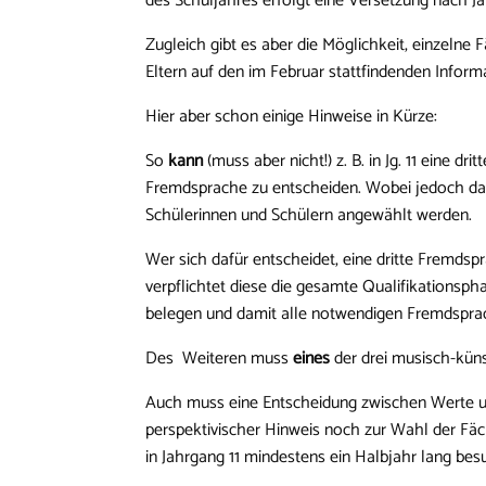
des Schuljahres erfolgt eine Versetzung nach J
Zugleich gibt es aber die Möglichkeit, einzelne
Eltern auf den im Februar stattfindenden Inform
Hier aber schon einige Hinweise in Kürze:
So
kann
(muss aber nicht!) z. B. in Jg. 11 eine 
Fremdsprache zu entscheiden. Wobei jedoch d
Schülerinnen und Schülern angewählt werden.
Wer sich dafür entscheidet, eine dritte Fremdsp
verpflichtet diese die gesamte Qualifikationsph
belegen und damit alle notwendigen Fremdsprach
Des Weiteren muss
eines
der drei musisch-küns
Auch muss eine Entscheidung zwischen Werte un
perspektivischer Hinweis noch zur Wahl der Fäch
in Jahrgang 11 mindestens ein Halbjahr lang bes