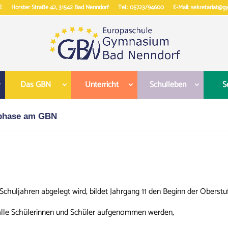
E
Horster Straße 42, 31542 Bad Nenndorf
Tel.: 05723/94600
E-Mail: sekretariat@
Das GBN
Unterricht
Schulleben
S
sphase am GBN
 Schuljahren abgelegt wird, bildet Jahrgang 11 den Beginn der Oberst
 alle Schülerinnen und Schüler aufgenommen werden,