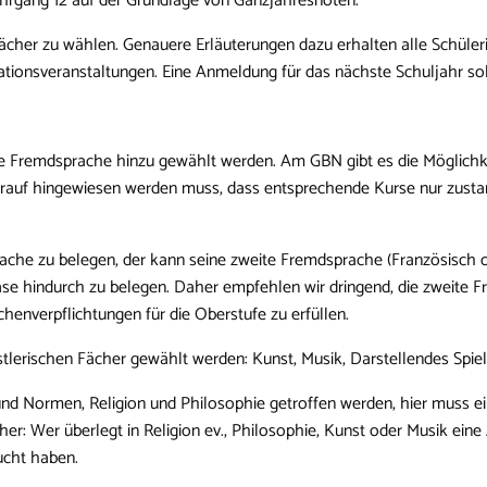
ahrgang 12 auf der Grundlage von Ganzjahresnoten.
 Fächer zu wählen. Genauere Erläuterungen dazu erhalten alle Schüle
ationsveranstaltungen. Eine Anmeldung für das nächste Schuljahr soll
dritte Fremdsprache hinzu gewählt werden. Am GBN gibt es die Möglichkei
arauf hingewiesen werden muss, dass entsprechende Kurse nur zus
rache zu belegen, der kann seine zweite Fremdsprache (Französisch o
ase hindurch zu belegen. Daher empfehlen wir dringend, die zweite F
enverpflichtungen für die Oberstufe zu erfüllen.
tlerischen Fächer gewählt werden: Kunst, Musik, Darstellendes Spiel
d Normen, Religion und Philosophie getroffen werden, hier muss ein
er: Wer überlegt in Religion ev., Philosophie, Kunst oder Musik ein
ucht haben.