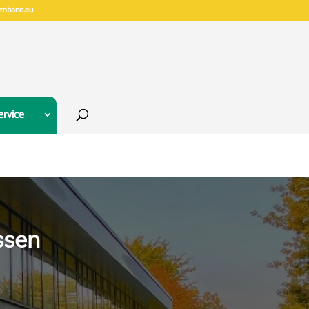
gymbane.eu
ervice
ssen