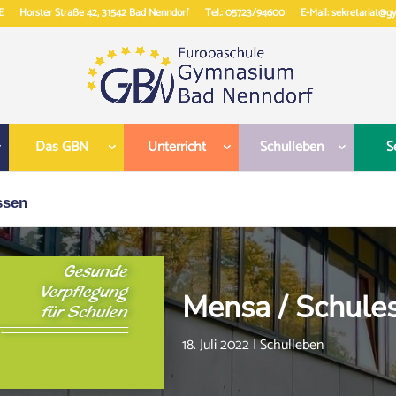
E
Horster Straße 42, 31542 Bad Nenndorf
Tel.: 05723/94600
E-Mail: sekretariat@
Das GBN
Unterricht
Schulleben
S
ssen
Mensa / Schule
18. Juli 2022
|
Schulleben