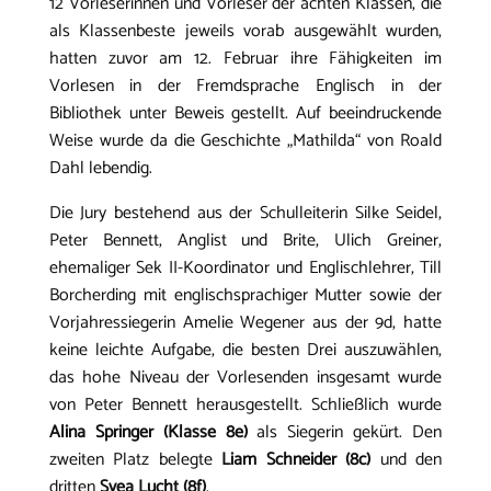
12 Vorleserinnen und Vorleser der achten Klassen, die
als Klassenbeste jeweils vorab ausgewählt wurden,
hatten zuvor am 12. Februar ihre Fähigkeiten im
Vorlesen in der Fremdsprache Englisch in der
Bibliothek unter Beweis gestellt. Auf beeindruckende
Weise wurde da die Geschichte „Mathilda“ von Roald
Dahl lebendig.
Die Jury bestehend aus der Schulleiterin Silke Seidel,
Peter Bennett, Anglist und Brite, Ulich Greiner,
ehemaliger Sek II-Koordinator und Englischlehrer, Till
Borcherding mit englischsprachiger Mutter sowie der
Vorjahressiegerin Amelie Wegener aus der 9d, hatte
keine leichte Aufgabe, die besten Drei auszuwählen,
das hohe Niveau der Vorlesenden insgesamt wurde
von Peter Bennett herausgestellt. Schließlich wurde
Alina Springer (Klasse 8e)
als Siegerin gekürt. Den
zweiten Platz belegte
Liam Schneider (8c)
und den
dritten
Svea Lucht (8f)
.