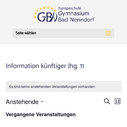
Seite wählen
Information künftiger Jhg. 11
Es sind keine anstehenden Veranstaltungen vorhanden.
Verans
Ve
Anstehende
Suche
Liste
An
Datum
Suche
Vergangene Veranstaltungen
Nav
wählen.
und