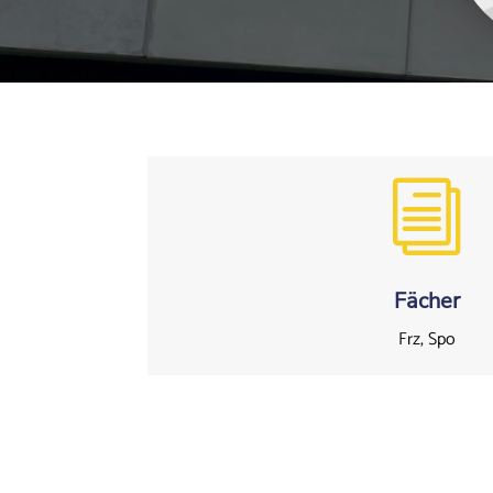
i
Fächer
Frz, Spo