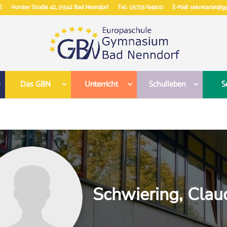
E
Horster Straße 42, 31542 Bad Nenndorf
Tel.: 05723/94600
E-Mail: sekretariat@
Das GBN
Unterricht
Schulleben
S
Schwiering, Clau