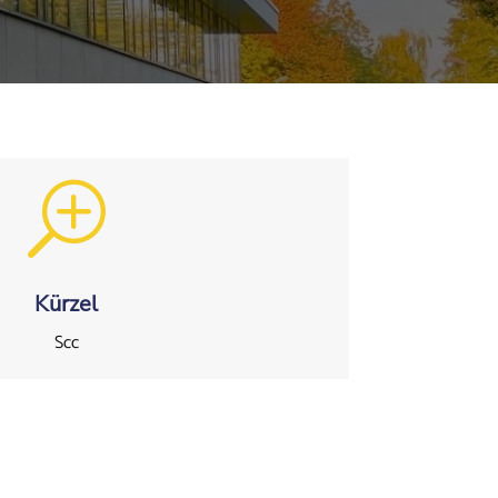
T
Kürzel
Scc