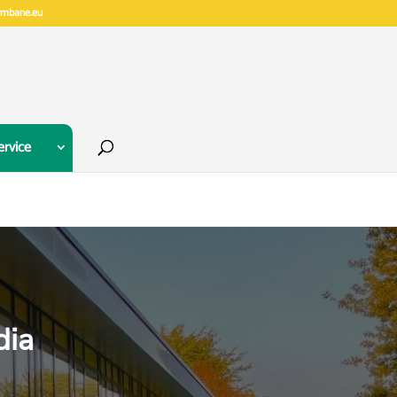
gymbane.eu
ervice
dia