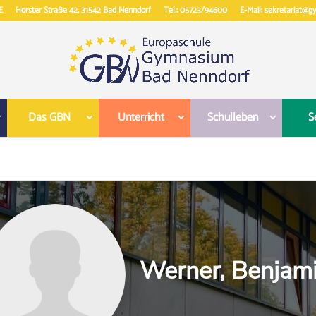
E
Horster Straße 42, 31542 Bad Nenndorf
Tel.: 05723/94600
E-Mail: sekretariat@
Das GBN
Unterricht
Schulleben
S
Werner, Benjam