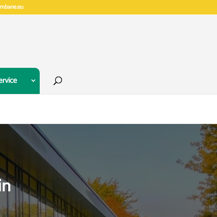
gymbane.eu
ervice
in