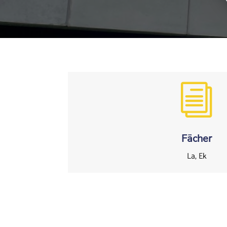
i
Fächer
La, Ek