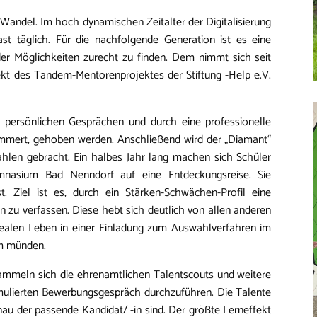
 Wandel. Im hoch dynamischen Zeitalter der Digitalisierung
st täglich. Für die nachfolgende Generation ist es eine
r Möglichkeiten zurecht zu finden. Dem nimmt sich seit
jekt des Tandem-Mentorenprojektes der Stiftung -Help e.V.
n persönlichen Gesprächen und durch eine professionelle
ummert, gehoben werden. Anschließend wird der „Diamant“
ahlen gebracht. Ein halbes Jahr lang machen sich Schüler
mnasium Bad Nenndorf auf eine Entdeckungsreise. Sie
st. Ziel ist es, durch ein Stärken-Schwächen-Profil eine
 zu verfassen. Diese hebt sich deutlich von allen anderen
realen Leben in einer Einladung zum Auswahlverfahren im
um münden.
mmeln sich die ehrenamtlichen Talentscouts und weitere
mulierten Bewerbungsgespräch durchzuführen. Die Talente
au der passende Kandidat/ -in sind. Der größte Lerneffekt