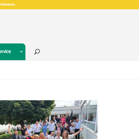
gymbane.eu
ervice