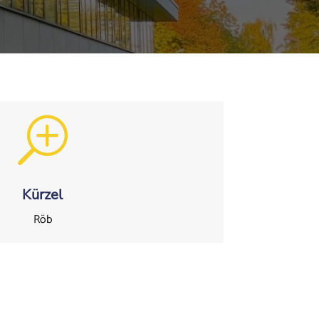
T
Kürzel
Röb