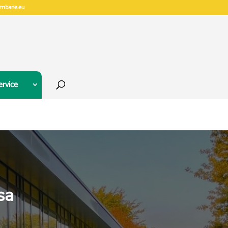
gymbane.eu
ervice
sa