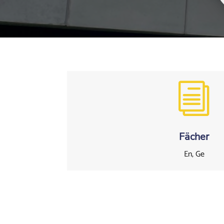
i
Fächer
En, Ge