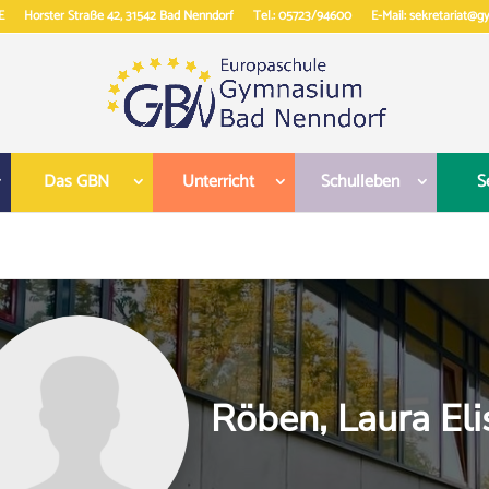
E
Horster Straße 42, 31542 Bad Nenndorf
Tel.: 05723/94600
E-Mail: sekretariat@
Das GBN
Unterricht
Schulleben
S
Röben, Laura Eli