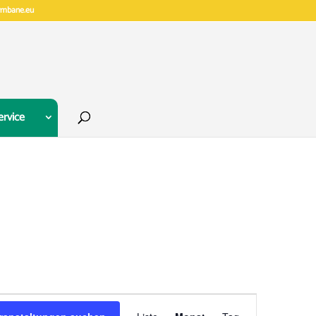
gymbane.eu
ervice
Veranstaltung