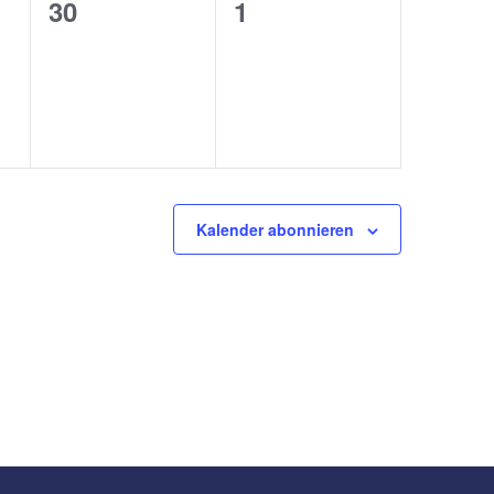
0
0
30
1
ungen,
Veranstaltungen,
Veranstaltungen,
Kalender abonnieren