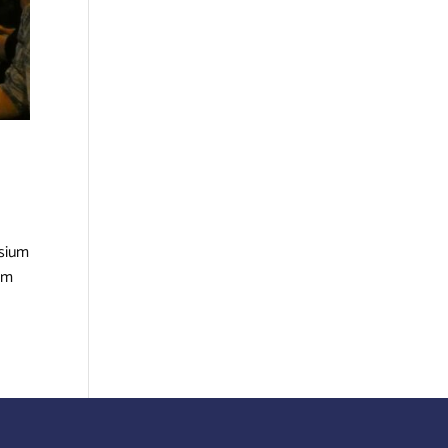
asium
em