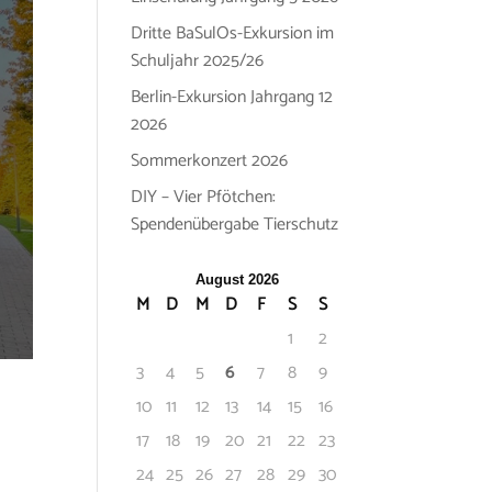
Dritte BaSulOs-Exkursion im
Schuljahr 2025/26
Berlin-Exkursion Jahrgang 12
2026
Sommerkonzert 2026
DIY – Vier Pfötchen:
Spendenübergabe Tierschutz
August 2026
M
D
M
D
F
S
S
1
2
3
4
5
6
7
8
9
10
11
12
13
14
15
16
17
18
19
20
21
22
23
24
25
26
27
28
29
30