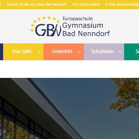
E
Horster Straße 42, 31542 Bad Nenndorf
Tel.: 05723/94600
E-Mail: sekretariat@
Das GBN
Unterricht
Schulleben
S